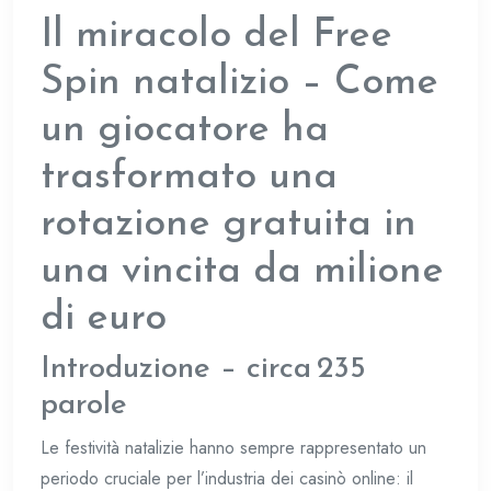
Il miracolo del Free
Spin natalizio – Come
un giocatore ha
trasformato una
rotazione gratuita in
una vincita da milione
di euro
Introduzione – circa 235
parole
Le festività natalizie hanno sempre rappresentato un
periodo cruciale per l’industria dei casinò online: il