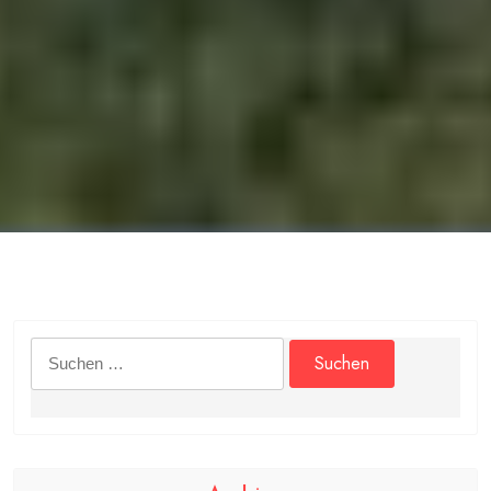
Suchen
nach: