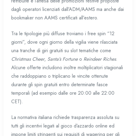
retribuite e l’attesa delle promozioni festive proposte
dagli operatori licenziati dall’ADM/AAMS ma anche dai
bookmaker non AAMS certificati all’estero.
Tra le tipologie più diffuse troviamo i free spin “12
giorni”, dove ogni giorno della vigilia viene rilasciata
una tranche di giri gratuiti su slot tematiche come
Christmas Cheer
,
Santa’s Fortune
o
Reindeer Riches
.
Alcune offerte includono inoltre moltiplicatori stagionali
che raddoppiano o triplicano le vincite ottenute
durante gli spin gratuiti entro determinate fasce
temporali (ad esempio dalle ore 20:00 alle 22:00
CET).
La normativa italiana richiede trasparenza assoluta su
tutti gli incentivi legati al gioco d’azzardo online ed
impone limiti stringenti sui requisiti di wagering per gli