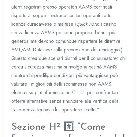
utenti registrati presso operatori AAMS certificati
rispetto ai soggetti extracomunitari operanti sotto
licenza curacawese o maltese (
quick note
: i casino
senza licenza AAMS possono proporre bonus più
generosi ma devono comunque rispettare le direttive
AML/AMLD italiane sulla prevenzione del riciclaggio.)
Questo crea due scenari distinti per il consumatore: chi
cerca sicurezza massima si rivolge ai casinò AAMS
mentre chi predilige condizioni più vantaggiose può
valutare i migliori siti de​lli scommesse non AAMS
elencati su piattaforme come Cisis.It per confrontare
offerte alternative senza rinunciare alla verifica della
trasparenza tecnica dell’operatore scelto.“
Sezione H² #️⃣ “Come