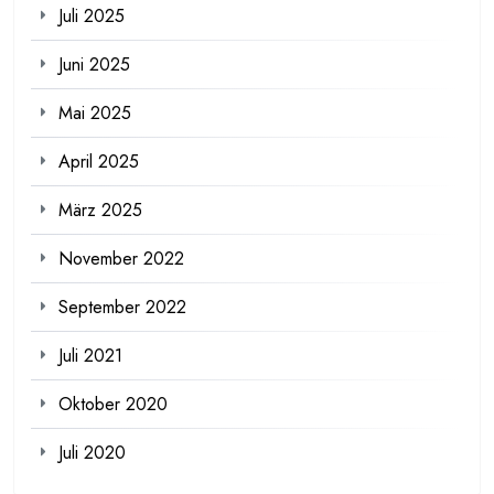
Juli 2025
Juni 2025
Mai 2025
April 2025
März 2025
November 2022
September 2022
Juli 2021
Oktober 2020
Juli 2020