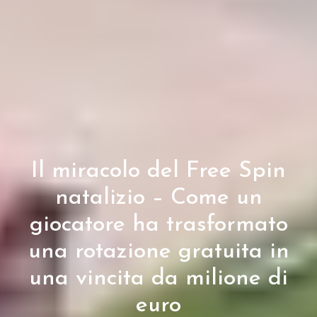
Il miracolo del Free Spin
natalizio – Come un
giocatore ha trasformato
una rotazione gratuita in
una vincita da milione di
euro