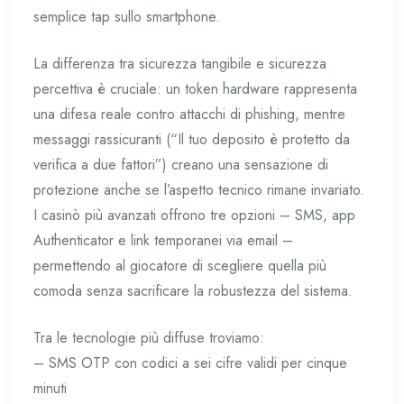
semplice tap sullo smartphone.
La differenza tra sicurezza tangibile e sicurezza
percettiva è cruciale: un token hardware rappresenta
una difesa reale contro attacchi di phishing, mentre
messaggi rassicuranti (“Il tuo deposito è protetto da
verifica a due fattori”) creano una sensazione di
protezione anche se l’aspetto tecnico rimane invariato.
I casinò più avanzati offrono tre opzioni – SMS, app
Authenticator e link temporanei via email –
permettendo al giocatore di scegliere quella più
comoda senza sacrificare la robustezza del sistema.
Tra le tecnologie più diffuse troviamo:
– SMS OTP con codici a sei cifre validi per cinque
minuti