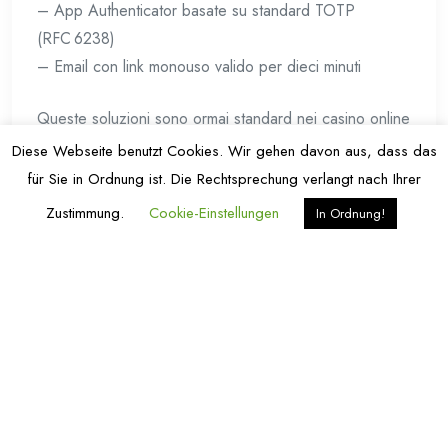
– App Authenticator basate su standard TOTP
(RFC 6238)
– Email con link monouso valido per dieci minuti
Queste soluzioni sono ormai standard nei casino online
stranieri che puntano a mantenere alta la compliance
Diese Webseite benutzt Cookies. Wir gehen davon aus, dass das
con le normative UE sulla protezione dei dati (GDPR)
für Sie in Ordnung ist. Die Rechtsprechung verlangt nach Ihrer
e sulla lotta al riciclaggio (AML).
Zustimmung.
Cookie-Einstellungen
In Ordnung!
Impatto della 2FA sulla
decisione di deposito
Le statistiche raccolte da Stopborderviolence.Org
mostrano che i casinò che hanno introdotto la verifica
in due passaggi hanno registrato un aumento medio
del 12 % nei tassi di conversione dei depositi entro tre