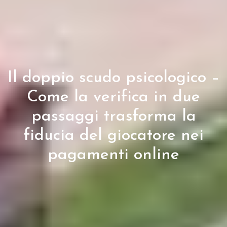
Il doppio scudo psicologico –
Come la verifica in due
passaggi trasforma la
fiducia del giocatore nei
pagamenti online