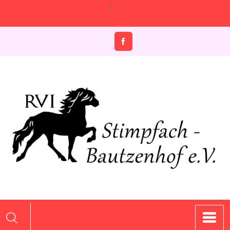
Zum
Inhalt
springen