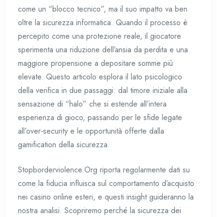
come un “blocco tecnico”, ma il suo impatto va ben
oltre la sicurezza informatica. Quando il processo è
percepito come una protezione reale, il giocatore
sperimenta una riduzione dell’ansia da perdita e una
maggiore propensione a depositare somme più
elevate. Questo articolo esplora il lato psicologico
della verifica in due passaggi: dal timore iniziale alla
sensazione di “halo” che si estende all’intera
esperienza di gioco, passando per le sfide legate
all’over‑security e le opportunità offerte dalla
gamification della sicurezza.
Stopborderviolence.Org riporta regolarmente dati su
come la fiducia influisca sul comportamento d’acquisto
nei casino online esteri, e questi insight guideranno la
nostra analisi. Scopriremo perché la sicurezza dei