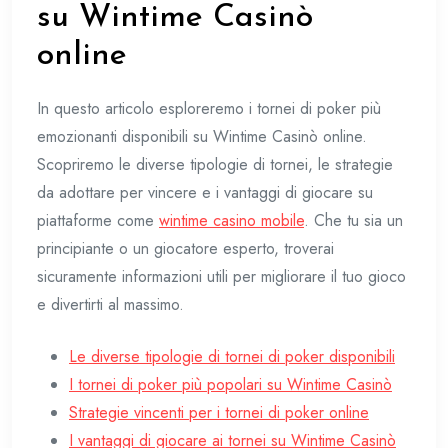
su Wintime Casinò
online
In questo articolo esploreremo i tornei di poker più
emozionanti disponibili su Wintime Casinò online.
Scopriremo le diverse tipologie di tornei, le strategie
da adottare per vincere e i vantaggi di giocare su
piattaforme come
wintime casino mobile
. Che tu sia un
principiante o un giocatore esperto, troverai
sicuramente informazioni utili per migliorare il tuo gioco
e divertirti al massimo.
Le diverse tipologie di tornei di poker disponibili
I tornei di poker più popolari su Wintime Casinò
Strategie vincenti per i tornei di poker online
I vantaggi di giocare ai tornei su Wintime Casinò