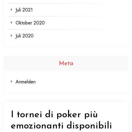
Juli 2021
Oktober 2020
Juli 2020
Meta
Anmelden
I tornei di poker più
emozionanti disponibili