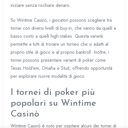
iniziare senza rischiare denaro.
Su Wintime Casinò, i giocatori possono scegliere tra
tornei con diversi livelli di buy-in, che vanno da quelli a
basso costo a quelli high-stakes. Questa varietà
permette a tutti di trovare un torneo che si adatti al
proprio stile di gioco e al proprio bankroll. Inoltre, i
tornei possono presentare varianti di poker come
Texas Hold’em, Omaha e Stud, offrendo opportunità
per esplorare nuove modalità di gioco.
I tornei di poker più
popolari su Wintime
Casinò
Wintime Casinò è noto per ospitare alcuni dei tornei di