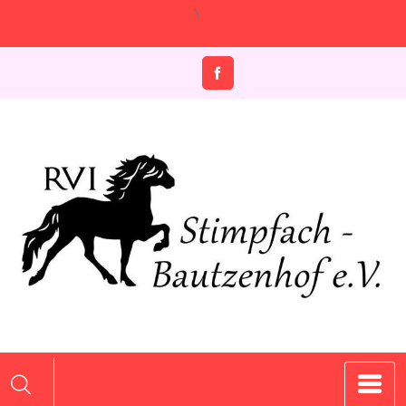
Zum
Inhalt
springen