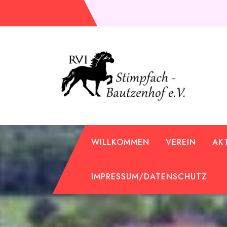
Zum
Inhalt
springen
WILLKOMMEN
VEREIN
AK
IMPRESSUM/DATENSCHUTZ