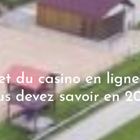
t du casino en ligne 
us devez savoir en 2