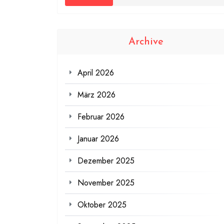
Archive
April 2026
März 2026
Februar 2026
Januar 2026
Dezember 2025
November 2025
Oktober 2025