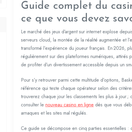
Guide complet du casin
ce que vous devez sav
Le marché des jeux d’argent sur internet explose depu
serveurs cloud, la montée de la réalité augmentée et l’
transformé l’expérience du joueur français. En 2026, plu
régulièrement sur des plateformes numériques, attirés par
de profiter d’un divertissement accessible depuis un sm
Pour s’y retrouver parmi cette multitude d’options, B
référence qui teste chaque opérateur selon des critères
trouverez chaque jour les classements les plus à jour 
consulter le
nouveau casino en ligne
dès que vous début
arnaques et les sites mal régulés.
Ce guide se décompose en cinq parties essentielles : c