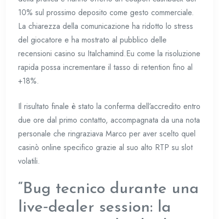
10% sul prossimo deposito come gesto commerciale.
La chiarezza della comunicazione ha ridotto lo stress
del giocatore e ha mostrato al pubblico delle
recensioni casino su Italchamind.Eu come la risoluzione
rapida possa incrementare il tasso di retention fino al
+18%.
Il risultato finale è stato la conferma dell’accredito entro
due ore dal primo contatto, accompagnata da una nota
personale che ringraziava Marco per aver scelto quel
casinò online specifico grazie al suo alto RTP su slot
volatili.
“Bug tecnico durante una
live‑dealer session: la