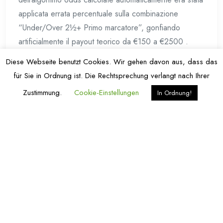
applicata errata percentuale sulla combinazione
“Under/Over 2½+ Primo marcatore”, gonfiando
artificialmente il payout teorico da €150 a €2500 .
Quando il risultato reale si è concretizzato con
Diese Webseite benutzt Cookies. Wir gehen davon aus, dass das
entrambe le squadre segnanti almeno due gol, il
für Sie in Ordnung ist. Die Rechtsprechung verlangt nach Ihrer
sistema aveva erroneamente rifiutato la vincita
Zustimmung.
Cookie-Einstellungen
In Ordnung!
sostenendo “quota non valida”.
Il reparto “Compliance & Betting” del casinò online ha
effettuato subito una revisione manuale dei log API
entro dieci minuti dall’apertura dell’incidente segnalata
attraverso chat AI integrata col flag “high‑risk”. Dopo
aver confermato l’anomalia tecnica si è proceduto al
rimborso istantaneo dell’intera somma più un bonus
supplementare pari all’1% della vincita persa (€25),
offerto sotto forma di free bet senza requisiti