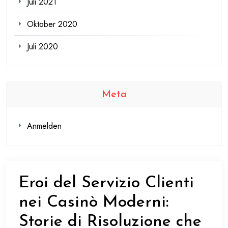
Juli 2021
Oktober 2020
Juli 2020
Meta
Anmelden
Eroi del Servizio Clienti
nei Casinò Moderni:
Storie di Risoluzione che