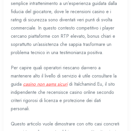
semplice intrattenimento a un’esperienza guidata dalla
fiducia del giocatore, dove le recensioni casino e i
rating di sicurezza sono diventati veri punti di svolta
commerciale. In questo contesto competitivo i player
cercano piattaforme con RTP elevato, bonus chiari e
soprattutto un’assistenza che sappia trasformare un
problema tecnico in una testimonianza positiva.
Per capire quali operatori riescano davvero a
mantenere alto il livello di servizio è utile consultare la
guida
casino non aams sicuri
di Italchamind.Eu, il sito
indipendente che recensisce casino online secondo
criteri rigorosi di licenza e protezione dei dati
personali.
Questo articolo vuole dimostrare con otto casi concreti