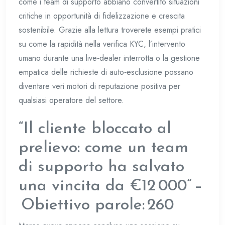
come i team di supporto abbiano convertito situazioni
critiche in opportunità di fidelizzazione e crescita
sostenibile. Grazie alla lettura troverete esempi pratici
su come la rapidità nella verifica KYC, l’intervento
umano durante una live‑dealer interrotta o la gestione
empatica delle richieste di auto‑esclusione possano
diventare veri motori di reputazione positiva per
qualsiasi operatore del settore.
“Il cliente bloccato al
prelievo: come un team
di supporto ha salvato
una vincita da €12 000” –
Obiettivo parole: 260