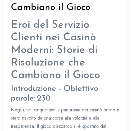
Cambiano il Gioco
Eroi del Servizio
Clienti nei Casinò
Moderni: Storie di
Risoluzione che
Cambiano il Gioco
Introduzione – Obiettivo
parole: 230
Negli ultimi cinque anni il panorama dei casinò online è
stato travolto da una corsa alla velocità e alla
trasparenza. Il gioco d’azzardo si è spostato dal